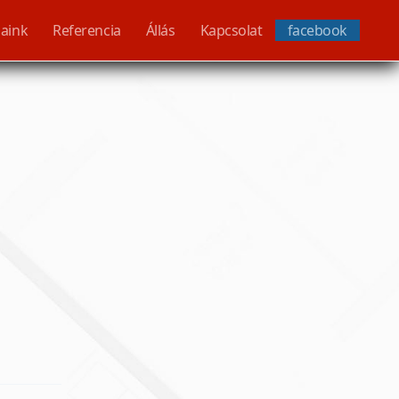
saink
Referencia
Állás
Kapcsolat
facebook