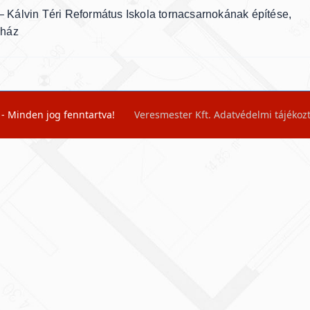
– Kálvin Téri Református Iskola tornacsarnokának építése,
av-
yház
ge</span>
 - Minden jog fenntartva!
Veresmester Kft.
Adatvédelmi tájékoz