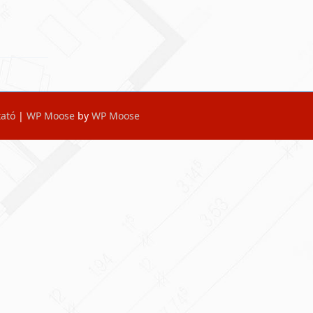
tató
|
WP Moose
by
WP Moose