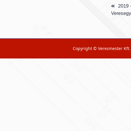
<span
2019 
class="n
Vereseg
subtitle
screen-
reader-
text">Pa
Copyright © Veresmester Kft.