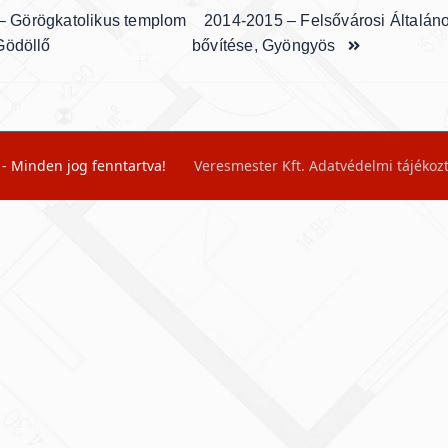
– Görögkatolikus templom
2014-2015 – Felsővárosi Általáno
av-
Gödöllő
bővítése, Gyöngyös
ge</span>
 - Minden jog fenntartva!
Veresmester Kft.
Adatvédelmi tájékoz