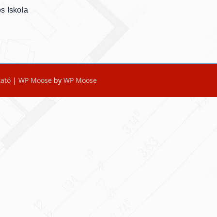
s Iskola
tató
|
WP Moose
by
WP Moose