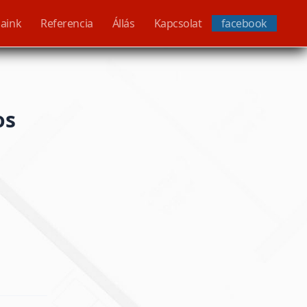
saink
Referencia
Állás
Kapcsolat
facebook
os