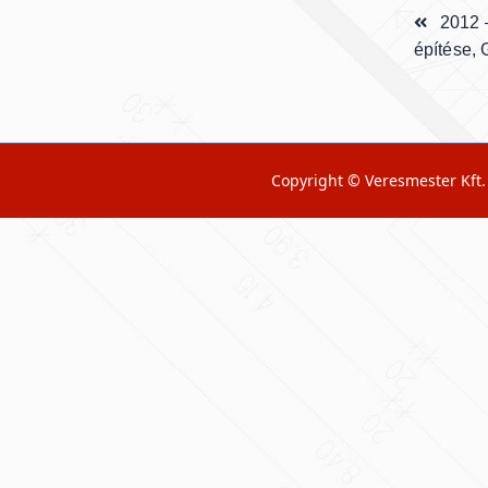
<span
2012 
class="n
építése, 
subtitle
screen-
reader-
text">Pa
Copyright © Veresmester Kft.